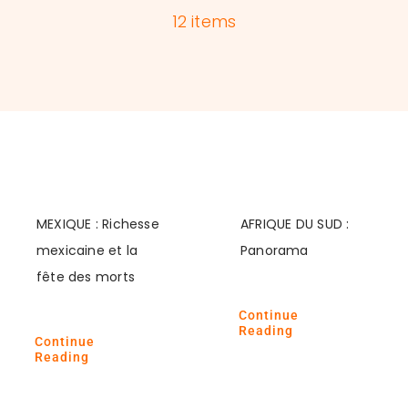
Promotions
12 items
Notre Brochure
Contact
À propos
Voyages Losirs
MEXIQUE : Richesse
AFRIQUE DU SUD :
mexicaine et la
Panorama
fête des morts
Continue
Reading
Continue
Reading