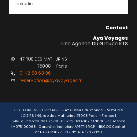
Linkedin
Contact
Aya Voyages
Une Agence Du Groupe KTS
47 RUE DES MATHURINS
75008 – Paris
01 42 68 68 06
reservation@ayavoyages.fr
KTS TOURISME ET VOYAGES – AYA Désirs du monde – VOYAGES
LOISIRS | 49, rue des Mathurins 75008 Paris – France |
SARL au capital de 167 700 € | RCS : B34062737100057 | Licence
IM075100068 | Garantie financière APSTR | RCP : HISCOX Contrat
n° HA RCP0077833 • N° IATA : 20213211