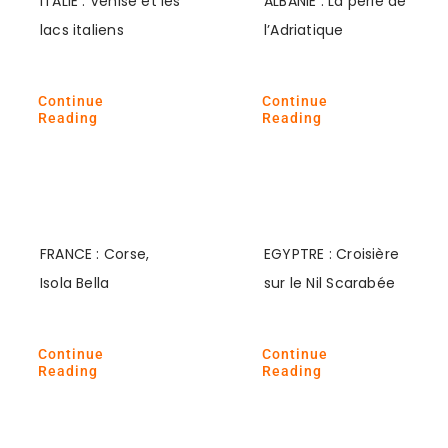
ITALIE : Venise et les
ALBANIE : La perle de
lacs italiens
l’Adriatique
Continue
Continue
Reading
Reading
FRANCE : Corse,
EGYPTRE : Croisière
Isola Bella
sur le Nil Scarabée
Continue
Continue
Reading
Reading