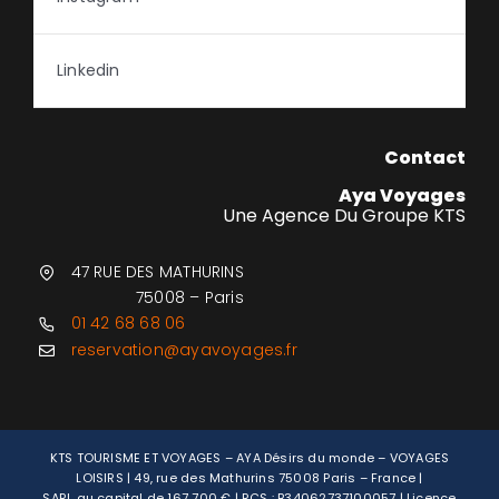
Linkedin
Contact
Aya Voyages
Une Agence Du Groupe KTS
47 RUE DES MATHURINS
75008 – Paris
01 42 68 68 06
reservation@ayavoyages.fr
KTS TOURISME ET VOYAGES – AYA Désirs du monde – VOYAGES
LOISIRS | 49, rue des Mathurins 75008 Paris – France |
SARL au capital de 167 700 € | RCS : B34062737100057 | Licence